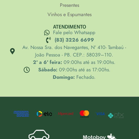
Presentes
Vinhos e Espumantes
ATENDIMENTO
Fale pelo Whatsapp
(83) 3226 6699
Av. Nossa Sra. dos Navegantes, Nº 410- Tambaú -
João Pessoa - PB. CEP.: 58039–110.
2ª a 6ª feira:
09:00hs até as 19:00hs.
Sábado:
09:00hs até as 17:00hs.
Domingo:
Fechado.