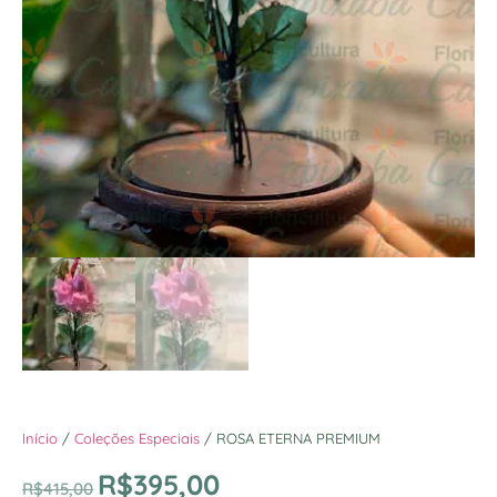
Início
/
Coleções Especiais
/ ROSA ETERNA PREMIUM
R$
395,00
R$
415,00