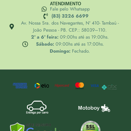
ATENDIMENTO
Fale pelo Whatsapp
(83) 3226 6699
Av. Nossa Sra. dos Navegantes, Nº 410- Tambaú -
João Pessoa - PB. CEP.: 58039–110.
2ª a 6ª feira:
09:00hs até as 19:00hs.
Sábado:
09:00hs até as 17:00hs.
Domingo:
Fechado.