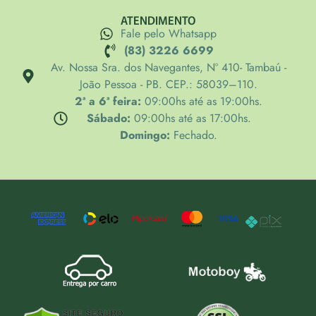
ATENDIMENTO
Fale pelo Whatsapp
(83) 3226 6699
Av. Nossa Sra. dos Navegantes, Nº 410- Tambaú -
João Pessoa - PB. CEP.: 58039–110.
2ª a 6ª feira:
09:00hs até as 19:00hs.
Sábado:
09:00hs até as 17:00hs.
Domingo:
Fechado.