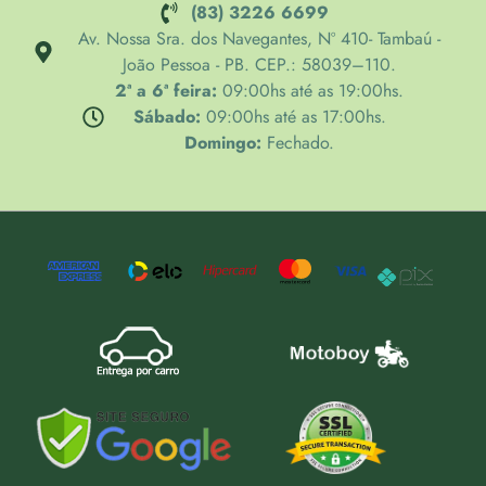
(83) 3226 6699
Av. Nossa Sra. dos Navegantes, Nº 410- Tambaú -
João Pessoa - PB. CEP.: 58039–110.
2ª a 6ª feira:
09:00hs até as 19:00hs.
Sábado:
09:00hs até as 17:00hs.
Domingo:
Fechado.