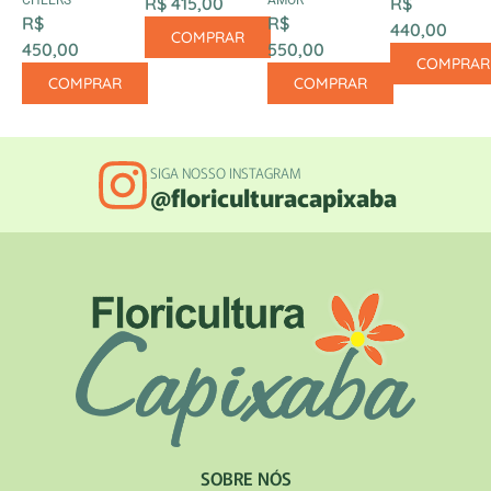
CHEERS
R$ 415,00
AMOR
R$
R$
R$
440,00
COMPRAR
450,00
550,00
COMPRAR
COMPRAR
COMPRAR
SIGA NOSSO INSTAGRAM
@floriculturacapixaba
SOBRE NÓS