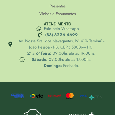
Presentes
Vinhos e Espumantes
ATENDIMENTO
Fale pelo Whatsapp
(83) 3226 6699
Av. Nossa Sra. dos Navegantes, Nº 410- Tambaú -
João Pessoa - PB. CEP.: 58039–110.
2ª a 6ª feira:
09:00hs até as 19:00hs.
Sábado:
09:00hs até as 17:00hs.
Domingo:
Fechado.